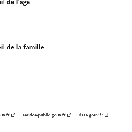
l de l'âge
l de la famille
uv.fr
service-public.gouv.fr
data.gouv.fr