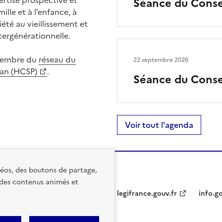
Séance du Consei
mille et à l’enfance, à
iété au vieillissement et
tergénérationnelle.
 membre du
réseau du
22 septembre 2026
lan (HCSP)
.
Séance du Consei
Voir tout l'agenda
idéos, des boutons de partage,
 des contenus animés et
legifrance.gouv.fr
info.go