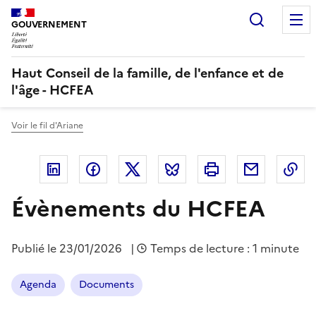
Panneau de gestion des cookies
Recherc
GOUVERNEMENT
Haut Conseil de la famille, de l'enfance et de
l'âge - HCFEA
Voir le fil d'Ariane
Linkedin
Facebook
Twitter
Bluesky
Imprimer
Courriel
Co
Évènements du HCFEA
Publié le
23/01/2026
|
Temps de lecture : 1 minute
Agenda
Documents