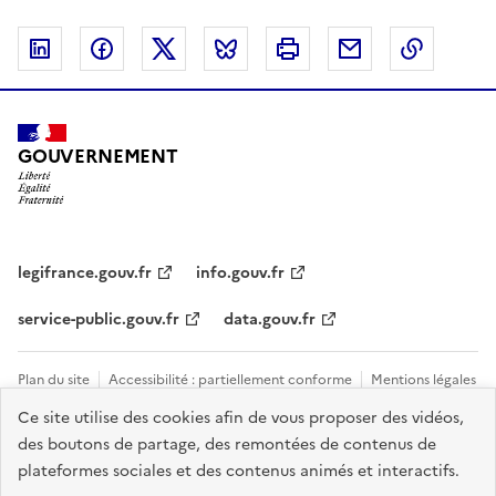
Linkedin
Facebook
Twitter
Bluesky
Imprimer
Courriel
Copier 
GOUVERNEMENT
legifrance.gouv.fr
info.gouv.fr
service-public.gouv.fr
data.gouv.fr
Plan du site
Accessibilité : partiellement conforme
Mentions légales
Ce site utilise des cookies afin de vous proposer des vidéos,
Données personnelles et gestion des cookies
Nous contacter
des boutons de partage, des remontées de contenus de
Gestion des cookies
plateformes sociales et des contenus animés et interactifs.
Sauf mention explicite de propriété intellectuelle détenue par des tiers,