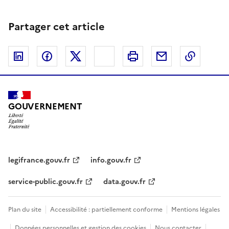
Partager cet article
Linkedin
Facebook
Twitter
Bluesky
Imprimer
Courriel
Copier 
GOUVERNEMENT
legifrance.gouv.fr
info.gouv.fr
service-public.gouv.fr
data.gouv.fr
Plan du site
Accessibilité : partiellement conforme
Mentions légales
Données personnelles et gestion des cookies
Nous contacter