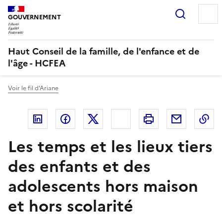
Recherc
GOUVERNEMENT
Haut Conseil de la famille, de l'enfance et de
l'âge - HCFEA
Voir le fil d'Ariane
Linkedin
Facebook
Twitter
Bluesky
Imprimer
Courriel
Co
Les temps et les lieux tiers
des enfants et des
adolescents hors maison
et hors scolarité