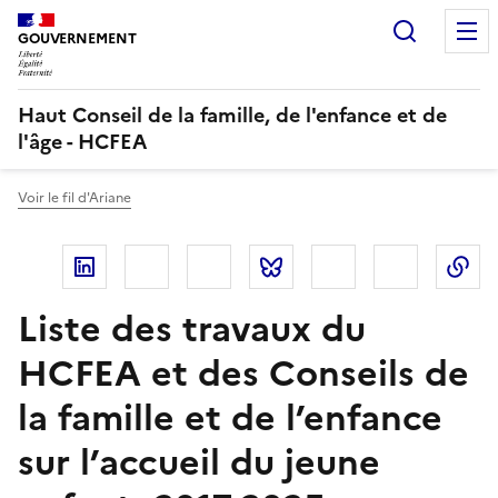
Recherc
GOUVERNEMENT
Haut Conseil de la famille, de l'enfance et de
l'âge - HCFEA
Voir le fil d'Ariane
Linkedin
Facebook
Twitter
Bluesky
Imprimer
Courriel
Co
Liste des travaux du
HCFEA et des Conseils de
la famille et de l’enfance
sur l’accueil du jeune